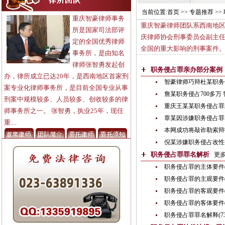
当前位置:
首页
>> 专题推荐 >
重庆智豪律师事务
重庆智豪律师团队系西南地区
所是国家司法部评
庆律师协会刑事委员会副主
定的全国优秀律师
全国的重大影响的刑事案件
事务所，是由知名
律师张智勇发起创
职务侵占罪亲办部分案
办，律所成立已达20年，是西南地区首家刑
智豪律师巧辩杜某职务侵
案专业化律师事务所，是目前全国专业从事
詹某职务侵占700多万 
刑案中规模较多、人员较多、创收较多的律
重庆王某某职务侵占罪案
师事务所之一。 张智勇，执业25年，现任
章某因涉嫌职务侵占罪，
重....
本网成功将敲诈勒索辩护为
倪某涉嫌职务侵占改性被
职务侵占罪罪名解析
更多
职务侵占罪的主体要件(7
职务侵占罪的主观要件(7
职务侵占罪的客观要件(7
职务侵占罪的客体要件(7
职务侵占罪罪名解释(73