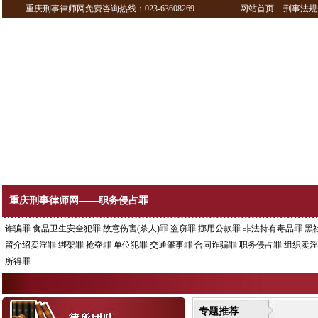
重庆刑事律师网免费咨询热线：023-63608269
网站首页
刑事法规
重庆刑事律师网——职务侵占罪
诈骗罪
食品卫生安全犯罪
故意伤害(杀人)罪
盗窃罪
挪用公款罪
非法持有毒品罪
黑
留介绍卖淫罪
绑架罪
抢夺罪
单位犯罪
交通肇事罪
合同诈骗罪
职务侵占罪
组织卖淫
所得罪
专题推荐