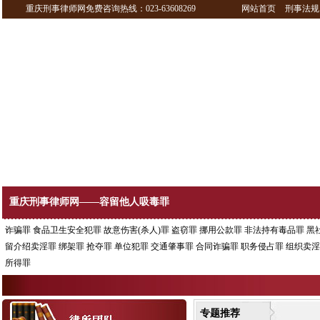
重庆刑事律师网免费咨询热线：023-63608269
网站首页
刑事法规
重庆刑事律师网——容留他人吸毒罪
诈骗罪
食品卫生安全犯罪
故意伤害(杀人)罪
盗窃罪
挪用公款罪
非法持有毒品罪
黑
留介绍卖淫罪
绑架罪
抢夺罪
单位犯罪
交通肇事罪
合同诈骗罪
职务侵占罪
组织卖淫
所得罪
专题推荐