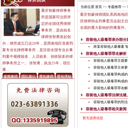
当前位置:
首页
>> 专题推荐 >
重庆智豪律师事务
重庆智豪律师团队系西南地区
所是国家司法部评
庆律师协会刑事委员会副主
定的全国优秀律师
全国的重大影响的刑事案件
事务所，是由知名
律师张智勇发起创
容留他人吸毒罪亲办部
办，律所成立已达20年，是西南地区首家刑
薛某容留他人吸毒案 智豪
案专业化律师事务所，是目前全国专业从事
容留他人吸毒罪罪名解
刑案中规模较多、人员较多、创收较多的律
容留他人吸毒罪主观要件(
师事务所之一。 张智勇，执业25年，现任
容留他人吸毒罪主体要件(
重....
容留他人吸毒罪构成的客观
容留他人吸毒罪构成的客体
容留他人吸毒罪罪名解释(
容留他人吸毒罪法律法
容留他人吸毒罪的刑法条文
容留他人吸毒罪相关新
暂无该类信息