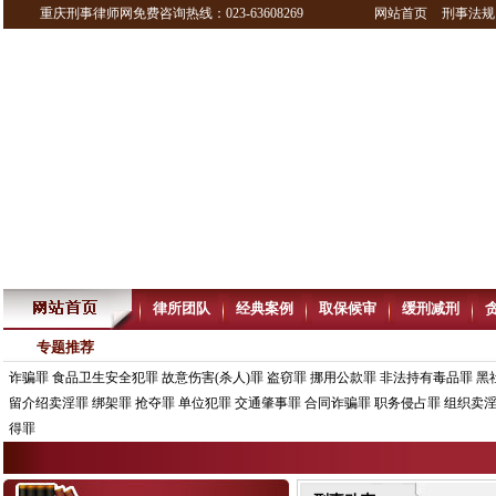
重庆刑事律师网免费咨询热线：023-63608269
网站首页
刑事法规
律所团队
经典案例
取保候审
缓刑减刑
专题推荐
诈骗罪
食品卫生安全犯罪
故意伤害(杀人)罪
盗窃罪
挪用公款罪
非法持有毒品罪
黑
留介绍卖淫罪
绑架罪
抢夺罪
单位犯罪
交通肇事罪
合同诈骗罪
职务侵占罪
组织卖
得罪