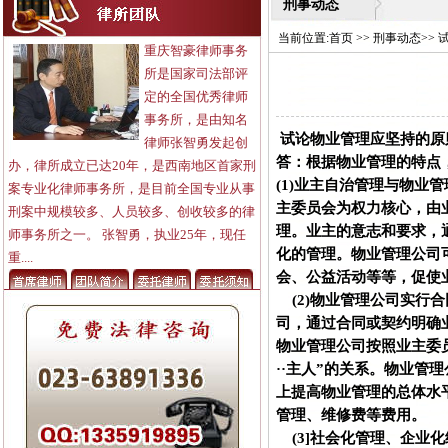
刑事动态
当前位置:
首页
>>
刑事动态
>>
重庆智豪律师事务
所是国家司法部评
定的全国优秀律师
事务所，是由知名
试论物业管理应坚持的原
律师张智勇发起创
答：根据物业管理的特点
办，律所成立已达20年，是西南地区首家刑
(1)业主自治管理与物业
案专业化律师事务所，是目前全国专业从事
主委员会为权力核心，由
刑案中规模较多、人员较多、创收较多的律
理。业主的意志和要求，
师事务所之一。 张智勇，执业25年，现任
化的管理。物业管理公司
重....
会、公益活动等等，促使
(2)物业管理公司实行合
司，通过合同或契约明确
物业管理公司按照业主委
··主人”的关系。物业管
上提高物业管理的总体水
管理、维修费等费用。
(3]社会化管理、企业