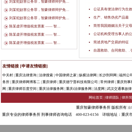
刘某犯妨害公务罪，智豪律师辩护免....
公证具有便法律行为生效
刘某犯妨害公务罪，智豪律师辩护免....
生产、销售伪劣产品最
刘某犯妨害公务罪，智豪律师辩护免....
简答我国婚姻法关子父
陈某虚开增值税发票案 —— 智....
公证机构受理当事人的
陈某虚开增值税发票案 —— 智....
简述房地产交易的特征
陈某虚开增值税发票案 —— 智....
自愿救助、合同救助、.
友情链接
[申请友情链接]
中关村
|
重庆法律查询
|
法律搜索
|
中国律师之家
|
纵横法律网
|
长沙刑辩网
|
福州公
务所
|
重庆律师网博客二
|
重庆律师
|
重庆德宁普科技有限公司
|
常州律师
|
重庆刑事
网
|
重庆律师百度空间
|
重庆法律服务网
|
重庆i法律服务网
|
法度网
|
武汉交通事故律
网站首页
|
律师团队
|
律所
重庆智豪律师事务所 版权所有
渝I
重庆专业的律师事务所 刑事律师咨询电话 400-023-6156 详细地址：重庆