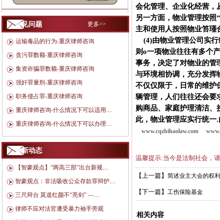
会化管理、企业化经营，
另一方面，物业管理按照
常见问题
更多>>
主和使用人按照物业笞瑾
(4)由物业管理公司实
运输毒品的行为-重庆律师咨询
则o一项物业往往有多个
贪污罪数额-重庆律师咨询
事务，决定了对物业的管
集资诈骗罪数额-重庆律师咨询
与环境相协调，充分发挥
强奸罪量刑-重庆律师咨询
不仅仅限于，日常的维护
辆管理，人们往往还会要
职务侵占罪-重庆律师咨询
购商品、家庭护理清洁、
重庆律师咨询-什么情况下可以适用....
此，物业管理应实行统一
重庆律师咨询-什么情况下可以办理....
www.cqzhihaolaw.com
www.
最新动态
温馨提示:当今是法制社会，
【智豪观点】“两高三部”出台新规....
【上一篇】
简述业主大会的权
智豪观点：非法吸收公众存款罪辩护....
【下一篇】
工伤保险基金
三尺辩台 莫道红颜不“亮剑” —....
律师不应对法官遭受暴力袖手旁观
相关内容