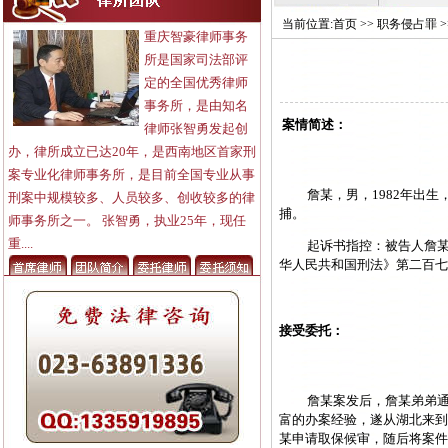
当前位置:
首页
>>
职务侵占罪
>
重庆智豪律师事务
所是国家司法部评
定的全国优秀律师
事务所，是由知名
案情简述：
律师张智勇发起创
办，律所成立已达20年，是西南地区首家刑
案专业化律师事务所，是目前全国专业从事
詹某，男，
1982
年出生
刑案中规模较多、人员较多、创收较多的律
捕。
师事务所之一。 张智勇，执业25年，现任
重....
起诉书指控：被告人詹
华人民共和国刑法》第二百
接受委托：
詹某案发后，詹某弟弟
富的办案经验，遂从湖北来
某申请取保候审，随后将案