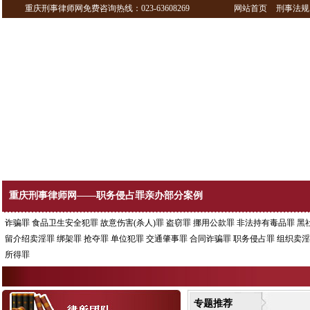
重庆刑事律师网免费咨询热线：023-63608269
网站首页
刑事法规
重庆刑事律师网——职务侵占罪亲办部分案例
诈骗罪
食品卫生安全犯罪
故意伤害(杀人)罪
盗窃罪
挪用公款罪
非法持有毒品罪
黑
留介绍卖淫罪
绑架罪
抢夺罪
单位犯罪
交通肇事罪
合同诈骗罪
职务侵占罪
组织卖淫
所得罪
专题推荐