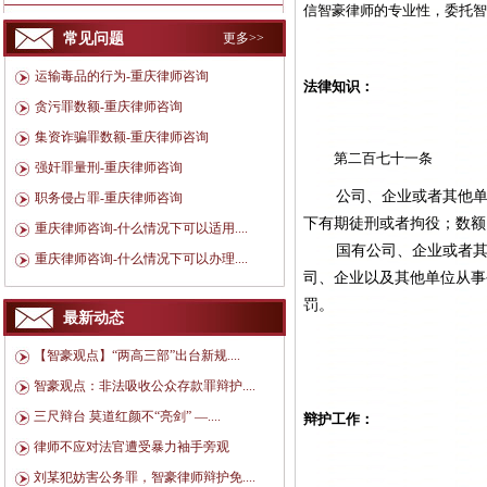
信智豪律师的专业性，委托
常见问题
更多>>
运输毒品的行为-重庆律师咨询
法律知识：
贪污罪数额-重庆律师咨询
集资诈骗罪数额-重庆律师咨询
第二百七十一条
强奸罪量刑-重庆律师咨询
公司、企业或者其他
职务侵占罪-重庆律师咨询
下有期徒刑或者拘役；数额
重庆律师咨询-什么情况下可以适用....
国有公司、企业或者
重庆律师咨询-什么情况下可以办理....
司、企业以及其他单位从事
罚。
最新动态
【智豪观点】“两高三部”出台新规....
智豪观点：非法吸收公众存款罪辩护....
三尺辩台 莫道红颜不“亮剑” —....
辩护工作：
律师不应对法官遭受暴力袖手旁观
刘某犯妨害公务罪，智豪律师辩护免....