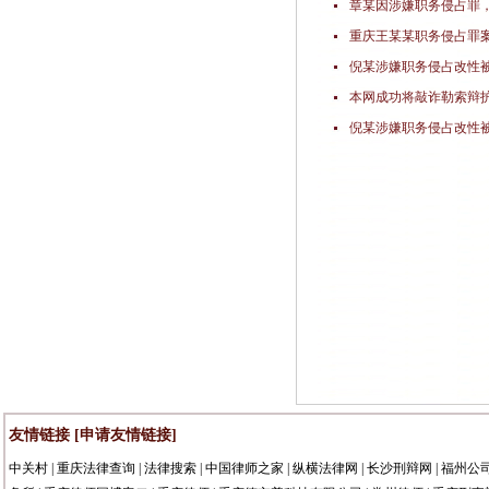
章某因涉嫌职务侵占罪
重庆王某某职务侵占罪
倪某涉嫌职务侵占改性
本网成功将敲诈勒索辩护
倪某涉嫌职务侵占改性
友情链接
[申请友情链接]
中关村
|
重庆法律查询
|
法律搜索
|
中国律师之家
|
纵横法律网
|
长沙刑辩网
|
福州公