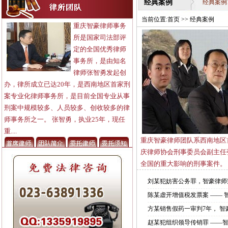
经典案例
经典案例
当前位置:
首页
>>
经典案例
重庆智豪律师事务
所是国家司法部评
定的全国优秀律师
事务所，是由知名
律师张智勇发起创
办，律所成立已达20年，是西南地区首家刑
案专业化律师事务所，是目前全国专业从事
刑案中规模较多、人员较多、创收较多的律
师事务所之一。 张智勇，执业25年，现任
重....
重庆智豪律师团队系西南地区
庆律师协会刑事委员会副主任
全国的重大影响的刑事案件。
刘某犯妨害公务罪，智豪律师
陈某虚开增值税发票案 ——
方某销售假药一审判7年， 智
赵某犯组织领导传销罪 ——