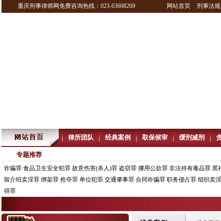
重庆刑事律师网免费咨询热线：023-63608269
网站首页
刑事法规
律所团队
经典案例
取保候审
缓刑减刑
专题推荐
诈骗罪
食品卫生安全犯罪
故意伤害(杀人)罪
盗窃罪
挪用公款罪
非法持有毒品罪
黑
留介绍卖淫罪
绑架罪
抢夺罪
单位犯罪
交通肇事罪
合同诈骗罪
职务侵占罪
组织卖
得罪