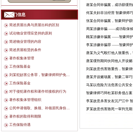
谢某合同诈骗案，成功获缓刑
何某夫妇非法经营 智豪律师
热门信息
张某合同诈骗案，智豪辩护获
简述房屋出典与房屋出科的区别
周某涉嫌诈骗 ——成功取保
试论物业管理应坚持的原则
顾某涉嫌诈骗案 ——智豪辩
简述物业管理的内容
李某涉嫌诈骗罪 ——智豪辩
简述房屋租赁的条件
唐某为义气殴打他人致重伤，
著作权集体管理
唐某缓刑期间伙同他人开设赌场盈
工伤保险基金
刘某故意伤害致重伤，智豪律
刘某犯妨害公务罪，智豪律师辩护免....
唐某开设赌场案，智豪二审巧
工伤保险基金
马某以危险方法危害公共安全
对于侵犯著作权和著作邻接权的行为
智豪律师巧辩杜某职务侵占案
著作权集体管理组织
李某故意杀害女友沉尸江中 
公民申请领取、换领、补领居民身份....
罗某故意伤害致死一审判无期
著作权的取得和期限
工伤保险待遇