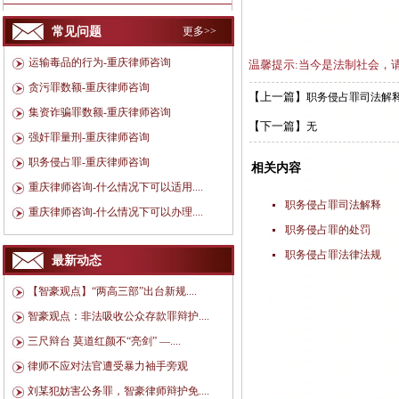
常见问题
更多>>
运输毒品的行为-重庆律师咨询
温馨提示:当今是法制社会，
贪污罪数额-重庆律师咨询
【上一篇】
职务侵占罪司法解
集资诈骗罪数额-重庆律师咨询
【下一篇】
无
强奸罪量刑-重庆律师咨询
职务侵占罪-重庆律师咨询
相关内容
重庆律师咨询-什么情况下可以适用....
职务侵占罪司法解释
重庆律师咨询-什么情况下可以办理....
职务侵占罪的处罚
职务侵占罪法律法规
最新动态
【智豪观点】“两高三部”出台新规....
智豪观点：非法吸收公众存款罪辩护....
三尺辩台 莫道红颜不“亮剑” —....
律师不应对法官遭受暴力袖手旁观
刘某犯妨害公务罪，智豪律师辩护免....