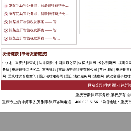
刘某犯妨害公务罪，智豪律师辩护免....
刘某犯妨害公务罪，智豪律师辩护免....
陈某虚开增值税发票案 —— 智....
陈某虚开增值税发票案 —— 智....
陈某虚开增值税发票案 —— 智....
友情链接
[申请友情链接]
中关村
|
重庆法律查询
|
法律搜索
|
中国律师之家
|
纵横法律网
|
长沙刑辩网
|
福州公
务所
|
重庆律师网博客二
|
重庆律师
|
重庆德宁普科技有限公司
|
常州律师
|
重庆刑事
网
|
重庆律师百度空间
|
重庆法律服务网
|
重庆i法律服务网
|
法度网
|
武汉交通事故律
网站首页
|
律师团队
|
律所
重庆智豪律师事务所 版权所有
渝I
重庆专业的律师事务所 刑事律师咨询电话 400-023-6156 详细地址：重庆