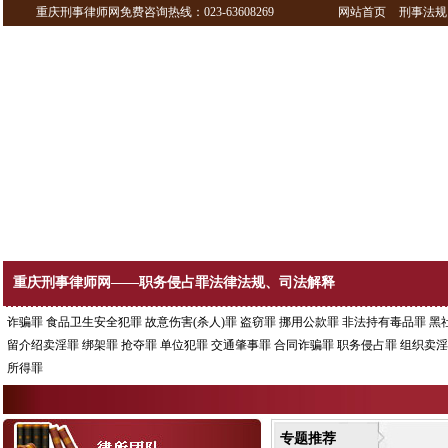
重庆刑事律师网免费咨询热线：023-63608269
网站首页
刑事法规
重庆刑事律师网——职务侵占罪法律法规、司法解释
诈骗罪
食品卫生安全犯罪
故意伤害(杀人)罪
盗窃罪
挪用公款罪
非法持有毒品罪
黑
留介绍卖淫罪
绑架罪
抢夺罪
单位犯罪
交通肇事罪
合同诈骗罪
职务侵占罪
组织卖淫
所得罪
专题推荐