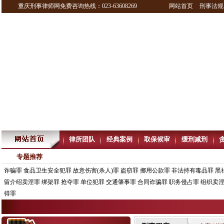
重庆刑事律师网免费咨询热线：023-63608269
网站首页
刑事法规
律所团队
经典案例
取保候审
缓刑减刑
专题推荐
诈骗罪
食品卫生安全犯罪
故意伤害(杀人)罪
盗窃罪
挪用公款罪
非法持有毒品罪
黑
留介绍卖淫罪
绑架罪
抢夺罪
单位犯罪
交通肇事罪
合同诈骗罪
职务侵占罪
组织卖
得罪