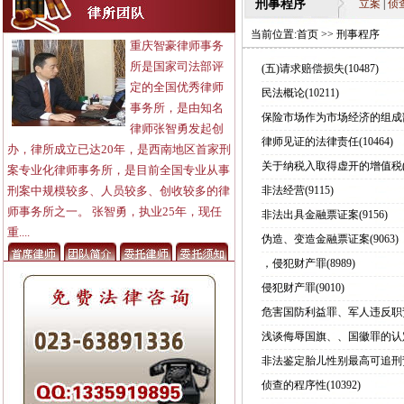
刑事程序
立案
|
侦
当前位置:
首页
>>
刑事程序
重庆智豪律师事务
所是国家司法部评
(五)请求赔偿损失
(10487)
定的全国优秀律师
民法概论
(10211)
事务所，是由知名
保险市场作为市场经济的组成
律师张智勇发起创
律师见证的法律责任
(10464)
办，律所成立已达20年，是西南地区首家刑
关于纳税入取得虚开的增值税
案专业化律师事务所，是目前全国专业从事
刑案中规模较多、人员较多、创收较多的律
非法经营
(9115)
师事务所之一。 张智勇，执业25年，现任
非法出具金融票证案
(9156)
重....
伪造、变造金融票证案
(9063)
，侵犯财产罪
(8989)
侵犯财产罪
(9010)
危害国防利益罪、军人违反职
浅谈侮辱国旗、、国徽罪的认
非法鉴定胎儿性别最高可追刑
侦查的程序性
(10392)