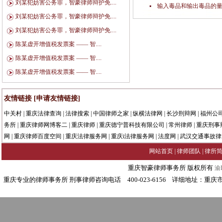
刘某犯妨害公务罪，智豪律师辩护免....
输入毒品和输出毒品的
刘某犯妨害公务罪，智豪律师辩护免....
刘某犯妨害公务罪，智豪律师辩护免....
陈某虚开增值税发票案 —— 智....
陈某虚开增值税发票案 —— 智....
陈某虚开增值税发票案 —— 智....
友情链接
[申请友情链接]
中关村
|
重庆法律查询
|
法律搜索
|
中国律师之家
|
纵横法律网
|
长沙刑辩网
|
福州公
务所
|
重庆律师网博客二
|
重庆律师
|
重庆德宁普科技有限公司
|
常州律师
|
重庆刑事
网
|
重庆律师百度空间
|
重庆法律服务网
|
重庆i法律服务网
|
法度网
|
武汉交通事故律
网站首页
|
律师团队
|
律所
重庆智豪律师事务所 版权所有
渝I
重庆专业的律师事务所 刑事律师咨询电话 400-023-6156 详细地址：重庆