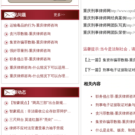
重庆刑事律师网
http://www.cqxs
常见问题
更多>>
重庆刑事律师网经典案例
http:
重庆刑事律师网团队写真
运输毒品的行为-重庆律师咨询
http:
重庆刑事律师网团队荣誉
http:
贪污罪数额-重庆律师咨询
集资诈骗罪数额-重庆律师咨询
温馨提示:当今是法制社会，
强奸罪量刑-重庆律师咨询
职务侵占罪-重庆律师咨询
【上一篇】
集资诈骗罪数额-重
重庆律师咨询-什么情况下可以适用....
【下一篇】
刑事电子证据取证
重庆律师咨询-什么情况下可以办理....
相关内容
最新动态
职务侵占罪-重庆律师咨
【智豪观点】“两高三部”出台新规....
刑事电子证据取证对象
智豪观点：非法吸收公众存款罪辩护....
贪污罪数额-重庆律师咨
三尺辩台 莫道红颜不“亮剑” —....
集资诈骗罪数额-重庆律
律师不应对法官遭受暴力袖手旁观
什么是走私、贩卖、制