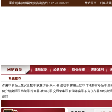
重庆刑事律师网免费咨询热线：023-63608269
网站首页
刑事法规
律所团队
经典案例
取保候审
缓刑减刑
专题推荐
诈骗罪
食品卫生安全犯罪
故意伤害(杀人)罪
盗窃罪
挪用公款罪
非法持有毒品罪
黑
留介绍卖淫罪
绑架罪
抢夺罪
单位犯罪
交通肇事罪
合同诈骗罪
职务侵占罪
组织卖
得罪