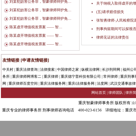
刘某犯妨害公务罪，智豪律师辩护免....
关于纳税入取得虚开的
刘某犯妨害公务罪，智豪律师辩护免....
(五)请求赔偿损失
刘某犯妨害公务罪，智豪律师辩护免....
张智勇律师-人民检察院
陈某虚开增值税发票案 —— 智....
刑事拘留期间可以探视否
陈某虚开增值税发票案 —— 智....
律师见证的法律责任
陈某虚开增值税发票案 —— 智....
友情链接
[申请友情链接]
中关村
|
重庆法律查询
|
法律搜索
|
中国律师之家
|
纵横法律网
|
长沙刑辩网
|
福州公
务所
|
重庆律师网博客二
|
重庆律师
|
重庆德宁普科技有限公司
|
常州律师
|
重庆刑事
网
|
重庆律师百度空间
|
重庆法律服务网
|
重庆i法律服务网
|
法度网
|
武汉交通事故律
网站首页
|
律师团队
|
律所
重庆智豪律师事务所 版权所有
渝I
重庆专业的律师事务所 刑事律师咨询电话 400-023-6156 详细地址：重庆