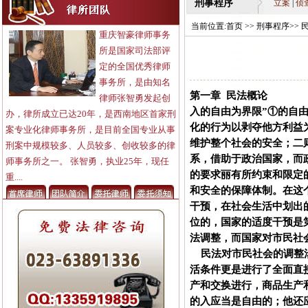
刑事程序
立案
|
侦
当前位置:
首页
>>
刑事程序
>> 
重庆智豪律师事务
所是国家司法部评
定的全国优秀律师
事务所，是由知名
第一章 民法概论
律师张智勇发起创
入的自由为界限”①的自
办，律所成立已达20年，是西南地区首家刑
化的行为以剥夺他方利益
案专业化律师事务所，是目前全国专业从事
维护整个社会的安全；二
刑案中规模较多、人员较多、创收较多的律
系，借助于政治国家，而
师事务所之一。 张智勇，执业25年，现任
的要求丽有所约束和限定
重....
和安全的保障体制。在这
干预，在社会生活中划出
位的，国家的适度干预是
法调整，而国家对市民社
民法对市民社会的调整涉
活条件更是进行了全面直接
产和交换进行，商品生产
的入应当是自由的；他还