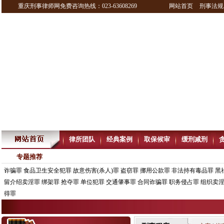
重庆刑事律师网免费咨询热线：023-63608269
网站首页
刑事法规
律所团队
经典案例
取保候审
缓刑减刑
专题推荐
诈骗罪
食品卫生安全犯罪
故意伤害(杀人)罪
盗窃罪
挪用公款罪
非法持有毒品罪
黑
留介绍卖淫罪
绑架罪
抢夺罪
单位犯罪
交通肇事罪
合同诈骗罪
职务侵占罪
组织卖
得罪