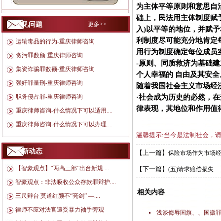
为主体平等原则和意思自
础上，民法用主体制度赋予
常见问题
更多>>
入)以平等的地位，并赋
利制度尽可能充分地肯定
运输毒品的行为-重庆律师咨询
用行为制度确定每位成员
贪污罪数额-重庆律师咨询
-原则、同质救济为基础
集资诈骗罪数额-重庆律师咨询
个人幸福的 自由及其安
强奸罪量刑-重庆律师咨询
随着我国社会主义市场经
·社会成为历史的必然，
职务侵占罪-重庆律师咨询
律表现，其地位和作用值
重庆律师咨询-什么情况下可以适用....
重庆律师咨询-什么情况下可以办理....
温馨提示:当今是法制社会，
最新动态
【上一篇】
保险市场作为市场
【智豪观点】“两高三部”出台新规....
【下一篇】
(五)请求赔偿损失
智豪观点：非法吸收公众存款罪辩护....
相关内容
三尺辩台 莫道红颜不“亮剑” —....
律师不应对法官遭受暴力袖手旁观
浅谈侮辱国旗、、国徽