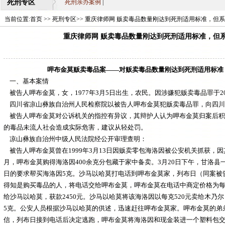
死刑专区
死刑亲办案例
|
当前位置:
首页
>>
死刑专区
>> 重庆律师网 贩卖毒品数量刚达到死刑适用标准，但系
重庆律师网 贩卖毒品数量刚达到死刑适用标准，但
呷布金莫贩卖毒品案——对贩卖毒品数量刚达到死刑适用标准
一、基本案情
被告人呷布金莫，女，1977年3月5日出生，农民。因涉嫌犯贩卖毒品罪于20
四川省凉山彝族自治州人民检察院以被告人呷布金莫犯贩卖毒品罪，向四川
被告人呷布金莫对公诉机关的指控有异议，其辩护人认为呷布金莫归案后积
的毒品未流人社会造成实际危害，建议从轻处罚。
凉山彝族自治州中级人民法院经公开审理查明：
被告人呷布金莫曾在1999年3月13日因贩卖零包海洛因被公安机关抓获，因
月，呷布金莫购得海洛因400余克分包藏于家中备卖。3月20日下午，甘洛
日的要求帮买海洛因5克。沙马以哈莫打电话到呷布金莫家，列布日（同案被
得知是购买毒品的人，将电话交给呷布金莫，呷布金莫在电话中商定价格为每克
给沙马以哈莫，获款2450元。沙马以哈莫将该海洛因以每克520元卖给木乃
5克。公安人员根据沙马以哈莫的供述，迅速赶往呷布金莫家。呷布金莫的弟
信，列布日接到电话后决定逃跑，呷布金莫将海洛因和现金装进一个塑料包