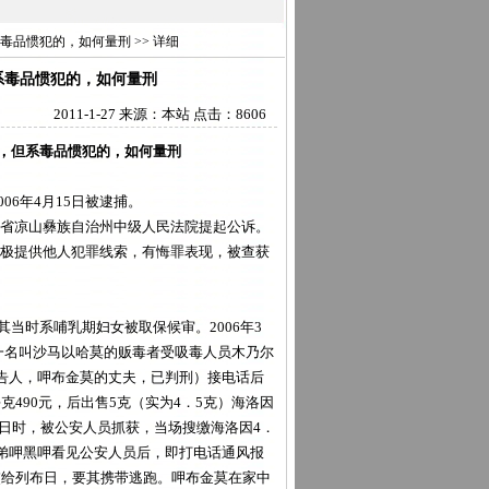
毒品惯犯的，如何量刑 >> 详细
系毒品惯犯的，如何量刑
2011-1-27 来源：本站 点击：8606
，但系毒品惯犯的，如何量刑
06年4月15日被逮捕。
省凉山彝族自治州中级人民法院提起公诉。
极提供他人犯罪线索，有悔罪表现，被查获
其当时系哺乳期妇女被取保候审。2006年3
县一名叫沙马以哈莫的贩毒者受吸毒人员木乃尔
告人，呷布金莫的丈夫，已判刑）接电话后
490元，后出售5克（实为4．5克）海洛因
尔日时，被公安人员抓获，当场搜缴海洛因4．
弟呷黑呷看见公安人员后，即打电话通风报
交给列布日，要其携带逃跑。呷布金莫在家中