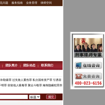
见问题
服务指南
业务受理
律师空间
团队简介
团队动态
联系我们
敲诈勒索罪
过失致人重伤罪
私分国有资产罪
引诱容
不明罪
容留他人吸毒罪
聚众斗殴罪
掩饰隐瞒犯罪所