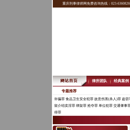
重庆刑事律师网免费咨询热线：023-6360826
律所团队
经典案例
专题推荐
诈骗罪
食品卫生安全犯罪
故意伤害(杀人)罪
盗窃
留介绍卖淫罪
绑架罪
抢夺罪
单位犯罪
交通肇事
得罪