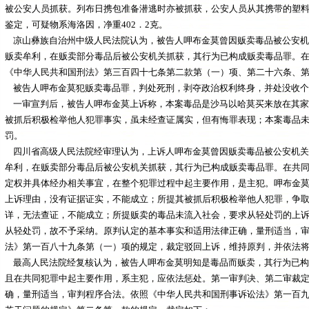
被公安人员抓获。列布日携包准备潜逃时亦被抓获，公安人员从其携带的塑料包内
鉴定，可疑物系海洛因，净重402．2克。
凉山彝族自治州中级人民法院认为，被告人呷布金莫曾因贩卖毒品被公安机
贩卖牟利，在贩卖部分毒品后被公安机关抓获，其行为已构成贩卖毒品罪。
《中华人民共和国刑法》第三百四十七条第二款第（一）项、第二十六条、
被告人呷布金莫犯贩卖毒品罪，判处死刑，剥夺政治权利终身，并处没收个
一审宣判后，被告人呷布金莫上诉称，本案毒品是沙马以哈莫买来放在其家
被抓后积极检举他人犯罪事实，虽未经查证属实，但有悔罪表现；本案毒品
罚。
四川省高级人民法院经审理认为，上诉人呷布金莫曾因贩卖毒品被公安机关
牟利，在贩卖部分毒品后被公安机关抓获，其行为已构成贩卖毒品罪。在共
定权并具体经办相关事宜，在整个犯罪过程中起主要作用，是主犯。呷布金
上诉理由，没有证据证实，不能成立；所提其被抓后积极检举他人犯罪，争
详，无法查证，不能成立；所提贩卖的毒品未流入社会，要求从轻处罚的上
从轻处罚，故不予采纳。原判认定的基本事实和适用法律正确，量刑适当，
法》第一百八十九条第（一）项的规定，裁定驳回上诉，维持原判，并依法
最高人民法院经复核认为，被告人呷布金莫明知是毒品而贩卖，其行为已构
且在共同犯罪中起主要作用，系主犯，应依法惩处。第一审判决、第二审裁
确，量刑适当，审判程序合法。依照《中华人民共和国刑事诉讼法》第一百