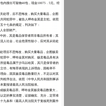
搜出可疑物40包，现金10075．5元。经
关处理，后不思悔改，购买大量毒品，企图
在共同犯罪中，被告人呷布金莫是主犯。依照
第五十七条的规定，判决如下：
人全部财产。
中的，其是毒品保管者而非毒品所有者；其
未流人社会，社会危害性较小，应对其从轻处
处理后不思悔改，购买大量毒品，企图贩卖
同犯罪中，呷布金莫对购买、贩卖毒品具有决
莫所提毒品属于沙马以哈莫，其只是保管者的
取立功，有悔罪表现的上诉理由，因检举不
诉理由，因其贩卖毒品数量巨大，不足以对其
审判程序合法。依照《中华人民共和国刑事诉
将本案报请最高人民法院核准。
成贩卖毒品罪。呷布金莫贩卖毒品数量大，
定认定的事实清楚，证据确实、充分，定罪准
九十九条和《最高人民法院关于复核死刑案件