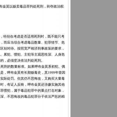
呷布金莫以贩卖毒品罪判处死刑，剥夺政治权
，特别在考虑是否适用死刑时，既不能只考
量，而应当综合考虑毒品数量、犯罪情节、危
到区别对待。按照宽严相济刑事政策的要求，
犯、累犯、惯犯、主犯等主观恶性深、人身危
刑的，必须坚决依法判处死刑。
处死刑的数量标准。如果呷布金莫系初犯、偶
，呷布金莫有长期贩毒史，其1999年曾因
有实际处罚。但其仍不思悔改，又购买大量毒
同时，有证人反映，呷布金莫还涉嫌实施其他
犯罪惯犯，属于毒品犯罪中的重点打击对象，
较深、不思悔改的毒品犯罪分子依法严惩的精