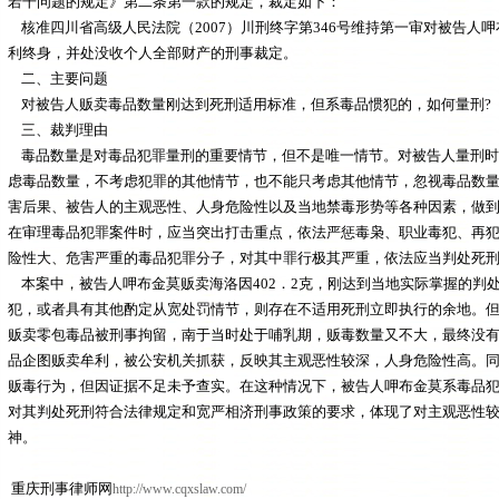
若干问题的规定》第二条第一款的规定，裁定如下：
核准四川省高级人民法院（2007）川刑终字第346号维持第一审对被告人
利终身，并处没收个人全部财产的刑事裁定。
二、主要问题
对被告人贩卖毒品数量刚达到死刑适用标准，但系毒品惯犯的，如何量刑?
三、裁判理由
毒品数量是对毒品犯罪量刑的重要情节，但不是唯一情节。对被告人量刑时
虑毒品数量，不考虑犯罪的其他情节，也不能只考虑其他情节，忽视毒品数
害后果、被告人的主观恶性、人身危险性以及当地禁毒形势等各种因素，做
在审理毒品犯罪案件时，应当突出打击重点，依法严惩毒枭、职业毒犯、再
险性大、危害严重的毒品犯罪分子，对其中罪行极其严重，依法应当判处死
本案中，被告人呷布金莫贩卖海洛因402．2克，刚达到当地实际掌握的判
犯，或者具有其他酌定从宽处罚情节，则存在不适用死刑立即执行的余地。但是
贩卖零包毒品被刑事拘留，南于当时处于哺乳期，贩毒数量又不大，最终没
品企图贩卖牟利，被公安机关抓获，反映其主观恶性较深，人身危险性高。
贩毒行为，但因证据不足未予查实。在这种情况下，被告人呷布金莫系毒品
对其判处死刑符合法律规定和宽严相济刑事政策的要求，体现了对主观恶性
神。
重庆刑事律师网
http://www.cqxslaw.com/