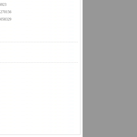
6923
4270156
5058329