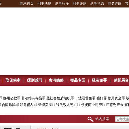
9
网站首页
刑事法规
刑事程序
刑事评论
刑事动态
罪名详解
常
取保候审
缓刑减刑
贪污贿赂
毒品专区
经济犯罪
荣誉展台
罪
挪用公款罪
非法持有毒品罪
黑社会性质组织罪
非法经营犯罪
强奸罪
挪用资金罪
罪
合同诈骗罪
职务侵占罪
组织卖淫罪
过失致人死亡罪
侵犯商业秘密罪
巨额财产来源
站内搜索