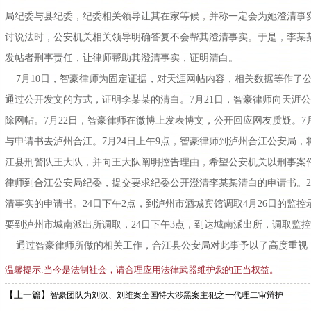
局纪委与县纪委，纪委相关领导让其在家等候，并称一定会为她澄清事
讨说法时，公安机关相关领导明确答复不会帮其澄清事实。于是，李某
发帖者刑事责任，让律师帮助其澄清事实，证明清白。
7月10日，智豪律师为固定证据，对天涯网帖内容，相关数据等作了公
通过公开发文的方式，证明李某某的清白。7月21日，智豪律师向天涯公
除网帖。7月22日，智豪律师在微博上发表博文，公开回应网友质疑。7
与申请书去泸州合江。7月24日上午9点，智豪律师到泸州合江公安局
江县刑警队王大队，并向王大队阐明控告理由，希望公安机关以刑事案件
律师到合江公安局纪委，提交要求纪委公开澄清李某某清白的申请书。2
清事实的申请书。24日下午2点，到泸州市酒城宾馆调取4月26日的监
要到泸州市城南派出所调取，24日下午3点，到达城南派出所，调取监
通过智豪律师所做的相关工作，合江县公安局对此事予以了高度重视
温馨提示:当今是法制社会，请合理应用法律武器维护您的正当权益。
【上一篇】
智豪团队为刘汉、刘维案全国特大涉黑案主犯之一代理二审辩护