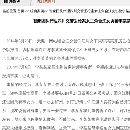
经典案例
经典案例1
|
当前位置:
首页
>>
经典案例
>> 智豪团队代理四川交警丢枪案女主角合江女协警李某某
智豪团队代理四川交警丢枪案女主角合江女协警李某
2014年5月23日，天涯一网帖曝合江交警许江与女下属李某某开房
予以报道。该帖捏造许江与李某某长期保持不正当男女关系、在房内温
击量超过5万次，对李某某的名誉造成严重损害。
2014年7月6日，李某某家属来到智豪律师事务所，希望能通过法律
澄清事实，证明清白。
事情的经过为：李某某在工作时，听许江说其想让小孩上当地的一家
班，遂答应帮忙联系。李某某要参加4月27日四川公务员考试，因合江
江也因为有事要办，遂一起去泸州。到了泸州，许江进入宾馆为自己开
系，朋友说暂时有事，要等一会过来。李某某将此事告诉了许江，许江
左右，朋友来电称事情未做完，不能过来。李某某接完电话便离开了房间。
某家人经亲戚提醒，看到网帖。当天下去，李某某母亲逼迫女儿到医院做