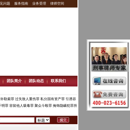
见问题
服务指南
业务受理
律师空间
团队简介
团队动态
联系我们
敲诈勒索罪
过失致人重伤罪
私分国有资产罪
引诱容
不明罪
容留他人吸毒罪
聚众斗殴罪
掩饰隐瞒犯罪所