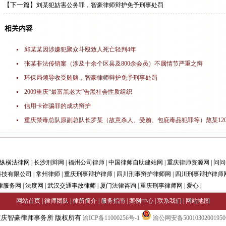
【下一篇】
刘某犯妨害公务罪，智豪律师辩护免予刑事处罚
相关内容
邱某某因涉嫌犯聚众斗殴致人死亡轻判4年
张某非法传销案（涉及十余个区县及800余会员）不属情节严重之辩
环保局领导收受贿赂，智豪律师辩护免予刑事处罚
2009重庆“最富黑老大”告黑社会性质组织
信用卡诈骗罪的成功辩护
重庆禁毒总队原副总队长罗某（故意杀人、受贿、包庇毒品犯罪等）熬某12
纵横法律网
|
长沙刑辩网
|
福州公司律师
|
中国律师自助建站网
|
重庆律师资源网
|
问问
科技有限公司
|
常州律师
|
重庆刑事辩护律师
|
四川刑事辩护律师网
|
四川刑事辩护律师
律服务网
|
法度网
|
武汉交通事故律师
|
厦门法律咨询
|
重庆刑事律师网
|
爱心
|
网站首页
|
律师团队
|
律所简介
|
服务指南
|
案例中心
|
联系我们
|
网站地图
重庆智豪律师事务所 版权所有
渝ICP备11000256号-1
渝公网安备5001030200195