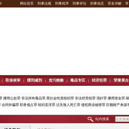
9
网站首页
刑事法规
刑事程序
刑事评论
刑事动态
罪名详解
常
取保候审
缓刑减刑
贪污贿赂
毒品专区
经济犯罪
荣誉展台
罪
挪用公款罪
非法持有毒品罪
黑社会性质组织罪
非法经营犯罪
强奸罪
挪用资金罪
罪
合同诈骗罪
职务侵占罪
组织卖淫罪
过失致人死亡罪
侵犯商业秘密罪
巨额财产来源
站内搜索