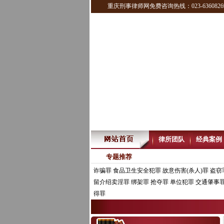
重庆刑事律师网免费咨询热线：023-6360826
律所团队
经典案例
专题推荐
诈骗罪
食品卫生安全犯罪
故意伤害(杀人)罪
盗窃
留介绍卖淫罪
绑架罪
抢夺罪
单位犯罪
交通肇事
得罪