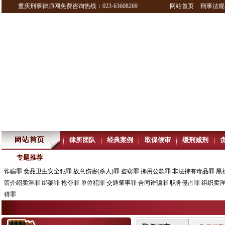
重庆刑事律师网免费咨询热线：023-63608269
网站首页
刑事法规
律所团队
经典案例
取保候审
缓刑减刑
专题推荐
诈骗罪
食品卫生安全犯罪
故意伤害(杀人)罪
盗窃罪
挪用公款罪
非法持有毒品罪
黑
留介绍卖淫罪
绑架罪
抢夺罪
单位犯罪
交通肇事罪
合同诈骗罪
职务侵占罪
组织卖
得罪