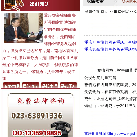
取保候审
取保候审
当前位置:
首页
>>
取保候审
>>
重庆智豪律师事务
所是国家司法部评
定的全国优秀律师
事务所，是由知名
重庆刑事律师网★重庆刑事律
律师张智勇发起创
重庆智豪律师事务所★重庆智
办，律所成立已达20年，是西南地区首家刑
案专业化律师事务所，是目前全国专业从事
刑案中规模较多、人员较多、创收较多的律
案情回放：被告胡某 男
师事务所之一。 张智勇，执业25年，现任
公安分局刑事拘留。
重....
被告远在四川成都的家属于2
受委托后，在春节假期满上班
充分，证据之间未形成证据锁
请理由，经研究，于2011年
重庆刑事律师网
http://www.cqxsl