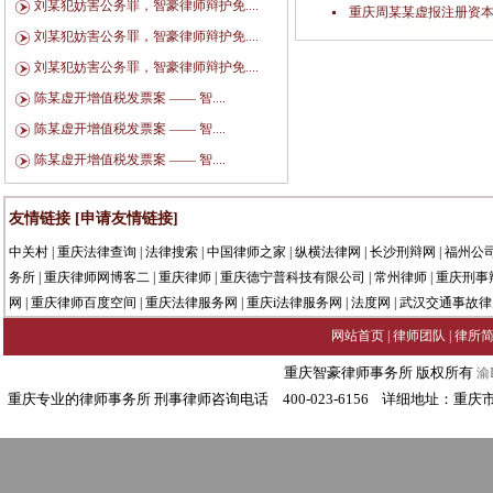
刘某犯妨害公务罪，智豪律师辩护免....
重庆周某某虚报注册资本
刘某犯妨害公务罪，智豪律师辩护免....
刘某犯妨害公务罪，智豪律师辩护免....
陈某虚开增值税发票案 —— 智....
陈某虚开增值税发票案 —— 智....
陈某虚开增值税发票案 —— 智....
友情链接
[申请友情链接]
中关村
|
重庆法律查询
|
法律搜索
|
中国律师之家
|
纵横法律网
|
长沙刑辩网
|
福州公
务所
|
重庆律师网博客二
|
重庆律师
|
重庆德宁普科技有限公司
|
常州律师
|
重庆刑事
网
|
重庆律师百度空间
|
重庆法律服务网
|
重庆i法律服务网
|
法度网
|
武汉交通事故律
网站首页
|
律师团队
|
律所
重庆智豪律师事务所 版权所有
渝I
重庆专业的律师事务所 刑事律师咨询电话 400-023-6156 详细地址：重庆