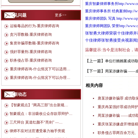
重庆智豪律师事务所
http://www.c
重庆律师事务所
经典案例
http:/
常见问题
更多>>
重庆律师团队
写真
http://www.c
运输毒品的行为-重庆律师咨询
重庆律师网团队
荣誉
http://www.
张智勇大律师荣获十佳律师并
贪污罪数额-重庆律师咨询
十佳律师张智勇接受央视新闻
集资诈骗罪数额-重庆律师咨询
温馨提示:当今是法制社会，
强奸罪量刑-重庆律师咨询
职务侵占罪-重庆律师咨询
【上一篇】
单位行贿贿案成功
重庆律师咨询-什么情况下可以适用....
【下一篇】
周某涉嫌诈骗 ——
重庆律师咨询-什么情况下可以办理....
相关内容
最新动态
唐某涉嫌诈骗罪 成功取
【智豪观点】“两高三部”出台新规....
重庆冉某强奸罪成功辩
智豪观点：非法吸收公众存款罪辩护....
周某涉嫌诈骗 ——成功
三尺辩台 莫道红颜不“亮剑” —....
重庆张某涉嫌虚开增值税
律师不应对法官遭受暴力袖手旁观
职务侵占罪两百余万元